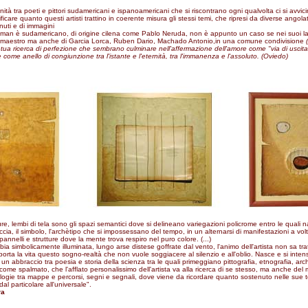
nità tra poeti e pittori sudamericani e ispanoamericani che si riscontrano ogni qualvolta ci si avvic
ficare quanto questi artisti trattino in coerente misura gli stessi temi, che ripresi da diverse angol
nuti e di immagini
oman è sudamericano, di origine cilena come Pablo Neruda, non è appunto un caso se nei suoi lav
 maestro ma anche di Garcia Lorca, Ruben Dario, Machado Antonio,in una comune condivisione
petua ricerca di perfezione che sembrano culminare nell'affermazione dell'amore come "via di uscita
e come anello di congiunzione tra l'istante e l'eternità, tra l'immanenza e l'assoluto. (Oviedo)
re, lembi di tela sono gli spazi semantici dove si delineano variegazioni policrome entro le quali n
cia, il simbolo, l'archètipo che si impossessano del tempo, in un alternarsi di manifestazioni a volte
pannelli e strutture dove la mente trova respiro nel puro colore. (...)
ia simbolicamente illuminata, lungo arse distese goffrate dal vento, l'animo dell'artista non sa tr
 porta la vita questo sogno-realtà che non vuole soggiacere al silenzio e all'oblio. Nasce e si inten
ca un abbraccio tra poesia e storia della scienza tra le quali primeggiano pittografia, etnografia, arc
 come spalmato, che l'afflato personalissimo dell'artista va alla ricerca di se stesso, ma anche del
gie tra mappe e percorsi, segni e segnali, dove viene da ricordare quanto sostenuto nelle sue te
l particolare all'universale".
ra