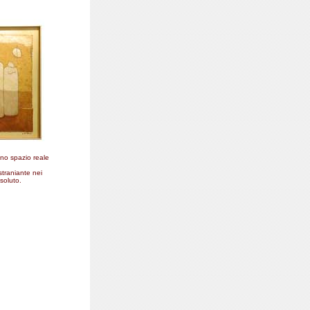
uno spazio reale
estraniante nei
ssoluto.