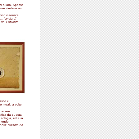
ini a loro. Spesso
ature rivelano un
ori inserisce
(... l'ansia di
 dal Labirinto
asce il
 rituali, a volte
attenere
sifica da questa
heologia, ed è in
 mondo:
orie sull'arte da