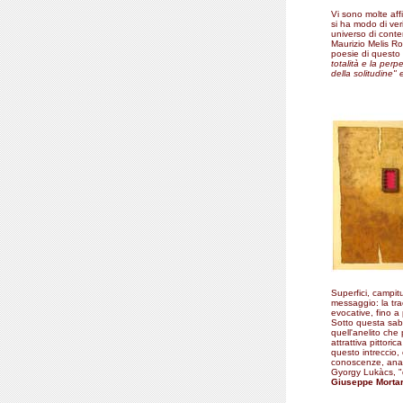
Vi sono molte affi
si ha modo di veri
universo di conte
Maurizio Melis R
poesie di questo
totalità e la per
della solitudine" 
Superfici, campitu
messaggio: la trac
evocative, fino a 
Sotto questa sabb
quell'anelito che
attrattiva pittori
questo intreccio,
conoscenze, analo
Gyorgy Lukàcs, "da
Giuseppe Morta