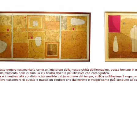
sto genere testimoniano come un interprete della nostra civiltà dell'immagine, possa fermare in 
to momento della cultura, la cui finalità diventa più riflessiva che coreografica.
e
è in antitesi alla condizione irreversibile del trascorrere del tempo, edifica nell'illusione il sogno 
ettivo trascorrere di questo e traccia un sentiero che dal minimo e insignificante può condurre all'a