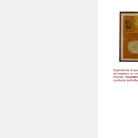
Esperienze di que
ed estetico un cer
Perchè,
ricordar
confronti dell'eff